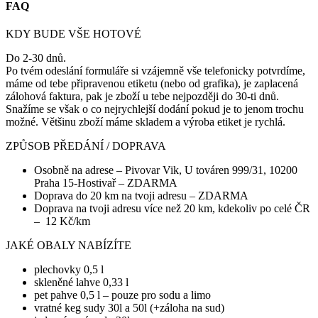
FAQ
KDY BUDE VŠE HOTOVÉ
Do 2-30 dnů.
Po tvém odeslání formuláře si vzájemně vše telefonicky potvrdíme,
máme od tebe připravenou etiketu (nebo od grafika), je zaplacená
zálohová faktura, pak je zboží u tebe nejpozději do 30-ti dnů.
Snažíme se však o co nejrychlejší dodání pokud je to jenom trochu
možné. Většinu zboží máme skladem a výroba etiket je rychlá.
ZPŮSOB PŘEDÁNÍ / DOPRAVA
Osobně na adrese – Pivovar Vik, U továren 999/31, 10200
Praha 15-Hostivař – ZDARMA
Doprava do 20 km na tvoji adresu – ZDARMA
Doprava na tvoji adresu více než 20 km, kdekoliv po celé ČR
– 12 Kč/km
JAKÉ OBALY NABÍZÍTE
plechovky 0,5 l
skleněné lahve 0,33 l
pet pahve 0,5 l – pouze pro sodu a limo
vratné keg sudy 30l a 50l (+záloha na sud)