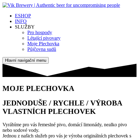
ESHOP
INFO
SLUŽBY
Pro hospody
Létající pivovary
Moje Plechovka
Půjčovna sudů
Hlavní navigační menu
MOJE PLECHOVKA
JEDNODUŠE / RYCHLE / VÝROBA
VLASTNÍCH PLECHOVEK
Vyrábíme pro vás řemeslné pivo, domácí limonády, nealko pivo
nebo sodové vody.
Jednou z našich služeb pro vás je výroba originálních plechovek s