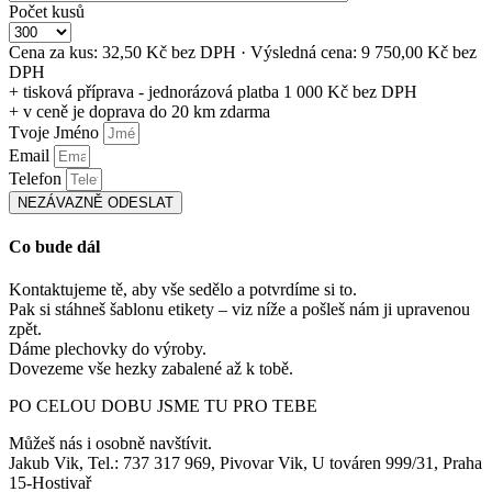
Počet kusů
Cena za kus: 32,50 Kč bez DPH · Výsledná cena: 9 750,00 Kč bez
DPH
+ tisková příprava - jednorázová platba 1 000 Kč bez DPH
+ v ceně je doprava do 20 km zdarma
Tvoje Jméno
Email
Telefon
NEZÁVAZNĚ ODESLAT
Co bude dál
Kontaktujeme tě, aby vše sedělo a potvrdíme si to.
Pak si stáhneš šablonu etikety – viz níže a pošleš nám ji upravenou
zpět.
Dáme plechovky do výroby.
Dovezeme vše hezky zabalené až k tobě.
PO CELOU DOBU JSME TU PRO TEBE
Můžeš nás i osobně navštívit.
Jakub Vik, Tel.: 737 317 969, Pivovar Vik, U továren 999/31, Praha
15-Hostivař