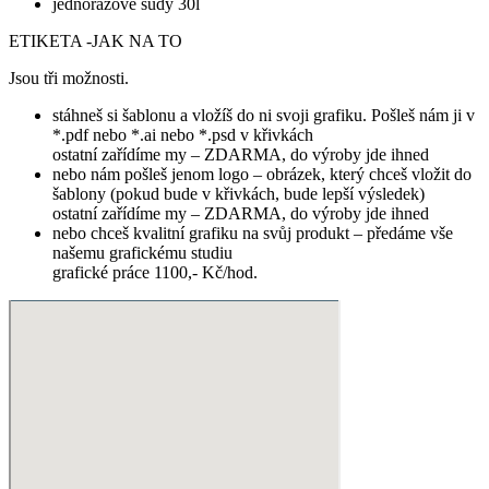
jednorázové sudy 30l
ETIKETA -JAK NA TO
Jsou tři možnosti.
stáhneš si šablonu a vložíš do ni svoji grafiku. Pošleš nám ji v
*.pdf nebo *.ai nebo *.psd v křivkách
ostatní zařídíme my – ZDARMA, do výroby jde ihned
nebo nám pošleš jenom logo – obrázek, který chceš vložit do
šablony (pokud bude v křivkách, bude lepší výsledek)
ostatní zařídíme my – ZDARMA, do výroby jde ihned
nebo chceš kvalitní grafiku na svůj produkt – předáme vše
našemu grafickému studiu
grafické práce 1100,- Kč/hod.