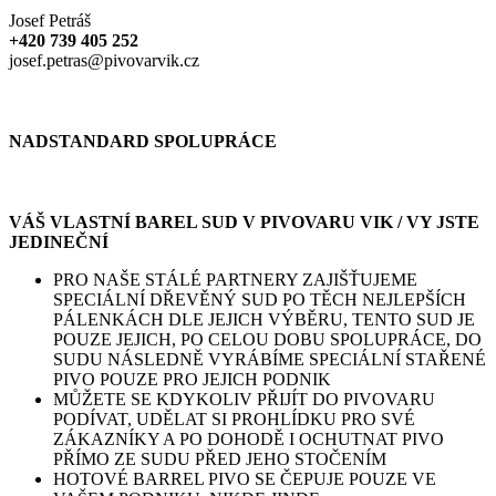
Josef Petráš
+420 739 405 252
josef.petras@pivovarvik.cz
NADSTANDARD SPOLUPRÁCE
VÁŠ VLASTNÍ BAREL SUD V PIVOVARU VIK / VY JSTE
JEDINEČNÍ
PRO NAŠE STÁLÉ PARTNERY ZAJIŠŤUJEME
SPECIÁLNÍ DŘEVĚNÝ SUD PO TĚCH NEJLEPŠÍCH
PÁLENKÁCH DLE JEJICH VÝBĚRU, TENTO SUD JE
POUZE JEJICH, PO CELOU DOBU SPOLUPRÁCE, DO
SUDU NÁSLEDNĚ VYRÁBÍME SPECIÁLNÍ STAŘENÉ
PIVO POUZE PRO JEJICH PODNIK
MŮŽETE SE KDYKOLIV PŘIJÍT DO PIVOVARU
PODÍVAT, UDĚLAT SI PROHLÍDKU PRO SVÉ
ZÁKAZNÍKY A PO DOHODĚ I OCHUTNAT PIVO
PŘÍMO ZE SUDU PŘED JEHO STOČENÍM
HOTOVÉ BARREL PIVO SE ČEPUJE POUZE VE