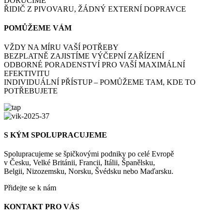
DORUČÍME
ŘIDIČ Z PIVOVARU, ŽÁDNÝ EXTERNÍ DOPRAVCE
POMŮŽEME VÁM
VŽDY NA MÍRU VAŠÍ POTŘEBY
BEZPLATNĚ ZAJISTÍME VÝČEPNÍ ZAŘÍZENÍ
ODBORNÉ PORADENSTVÍ PRO VAŠÍ MAXIMÁLNÍ
EFEKTIVITU
INDIVIDUÁLNÍ PŘÍSTUP – POMŮŽEME TAM, KDE TO
POTŘEBUJETE
S KÝM SPOLUPRACUJEME
Spolupracujeme se špičkovými podniky po celé Evropě
v Česku, Velké Británii, Francii, Itálii, Španělsku,
Belgii, Nizozemsku, Norsku, Švédsku nebo Maďarsku.
Přidejte se k nám
KONTAKT PRO VÁS