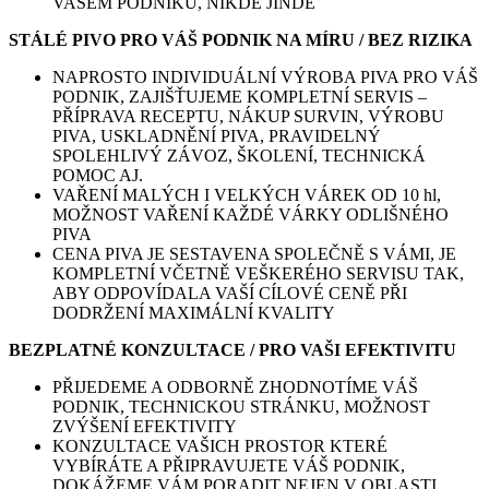
VAŠEM PODNIKU, NIKDE JINDE
STÁLÉ PIVO PRO VÁŠ PODNIK NA MÍRU / BEZ RIZIKA
NAPROSTO INDIVIDUÁLNÍ VÝROBA PIVA PRO VÁŠ
PODNIK, ZAJIŠŤUJEME KOMPLETNÍ SERVIS –
PŘÍPRAVA RECEPTU, NÁKUP SURVIN, VÝROBU
PIVA, USKLADNĚNÍ PIVA, PRAVIDELNÝ
SPOLEHLIVÝ ZÁVOZ, ŠKOLENÍ, TECHNICKÁ
POMOC AJ.
VAŘENÍ MALÝCH I VELKÝCH VÁREK OD 10 hl,
MOŽNOST VAŘENÍ KAŽDÉ VÁRKY ODLIŠNÉHO
PIVA
CENA PIVA JE SESTAVENA SPOLEČNĚ S VÁMI, JE
KOMPLETNÍ VČETNĚ VEŠKERÉHO SERVISU TAK,
ABY ODPOVÍDALA VAŠÍ CÍLOVÉ CENĚ PŘI
DODRŽENÍ MAXIMÁLNÍ KVALITY
BEZPLATNÉ KONZULTACE / PRO VAŠI EFEKTIVITU
PŘIJEDEME A ODBORNĚ ZHODNOTÍME VÁŠ
PODNIK, TECHNICKOU STRÁNKU, MOŽNOST
ZVÝŠENÍ EFEKTIVITY
KONZULTACE VAŠICH PROSTOR KTERÉ
VYBÍRÁTE A PŘIPRAVUJETE VÁŠ PODNIK,
DOKÁŽEME VÁM PORADIT NEJEN V OBLASTI